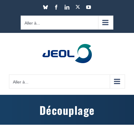
Passer
X
Bluesky
Facebook
LinkedIn
YouTube
au
contenu
Aller à...
Aller à...
Découplage