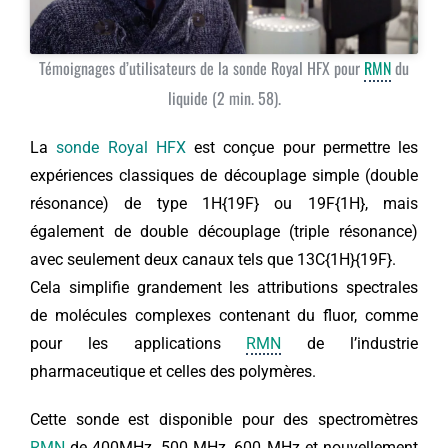
Témoignages d’utilisateurs de la sonde Royal HFX pour
RMN
du
liquide (2 min. 58).
La
sonde Royal HFX
est conçue pour permettre les
expériences classiques de découplage simple (double
résonance) de type 1H{19F} ou 19F{1H}, mais
également de double découplage (triple résonance)
avec seulement deux canaux tels que 13C{1H}{19F}.
Cela simplifie grandement les attributions spectrales
de molécules complexes contenant du fluor, comme
pour les applications
RMN
de l’industrie
pharmaceutique et celles des polymères.
Cette sonde est disponible pour des spectromètres
RMN
de 400MHz, 500 MHz, 600 MHz et nouvellement