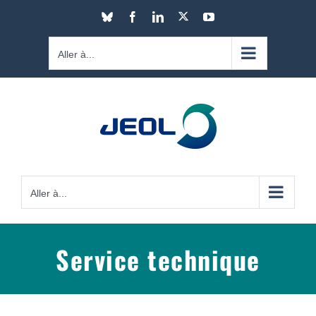
Passer
X
Bluesky
Facebook
LinkedIn
YouTube
au
contenu
Aller à...
Aller à...
Service technique