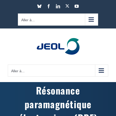
Passer
X
Bluesky
Facebook
LinkedIn
YouTube
au
contenu
Aller à...
Aller à...
Résonance
paramagnétique