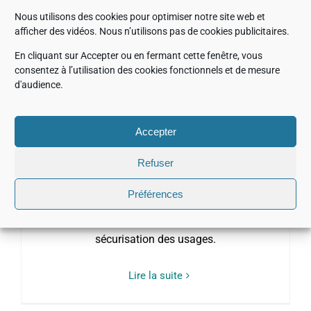
Lire la suite
Nous utilisons des cookies pour optimiser notre site web et
afficher des vidéos. Nous n’utilisons pas de cookies publicitaires.
En cliquant sur Accepter ou en fermant cette fenêtre, vous
consentez à l’utilisation des cookies fonctionnels et de mesure
d'audience.
JEOL recherche un(e) assistant(e) RSI /
Transformation SI & cas d’usage IA (H/F)
Accepter
Alternant.e Bac+4 pour une montée en
Refuser
compétences progressive : accompagnement
Préférences
du RSI pendant 3 ans, puis prise de relais.
Pilotage du SI, coordination des projets et
sécurisation des usages.
Lire la suite