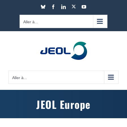
Passer
X
Bluesky
Facebook
LinkedIn
YouTube
au
contenu
Aller à...
Aller à...
JEOL Europe