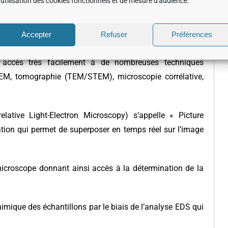
l’utilisation des cookies fonctionnels et de mesure d'audience.
Accepter
Refuser
Préférences
accès très facilement à de nombreuses techniques
STEM, tomographie (TEM/STEM), microscopie corrélative,
ative Light-Electron Microscopy) s’appelle « Picture
isation qui permet de superposer en temps réel sur l’image
icroscope donnant ainsi accès à la détermination de la
himique des échantillons par le biais de l’analyse EDS qui