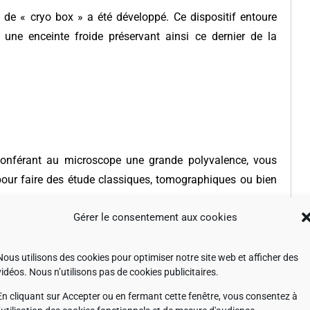
 de « cryo box » a été développé. Ce dispositif entoure
r une enceinte froide préservant ainsi ce dernier de la
» conférant au microscope une grande polyvalence, vous
pour faire des étude classiques, tomographiques ou bien
Gérer le consentement aux cookies
ue
à haute stabilité, spécialement optimisée pour les
L TEMography™ permet d'acquérir automatiquement toute
Nous utilisons des cookies pour optimiser notre site web et afficher des
ule de reconstruction calcule automatiquement la
vidéos. Nous n’utilisons pas de cookies publicitaires.
 de visualiser l'image sur une variété d'axes.
En cliquant sur Accepter ou en fermant cette fenêtre, vous consentez à