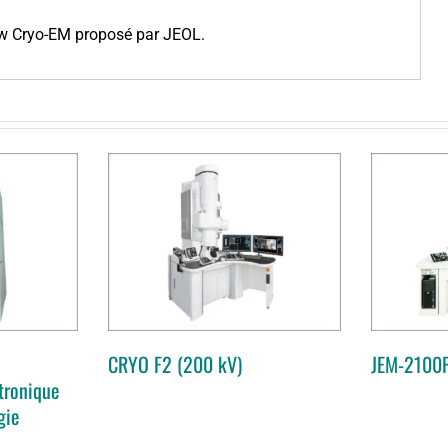
ow Cryo-EM proposé par JEOL.
JEM-2100Plus Cryo
(200 kV)
(200 kV)
CRYO F2 (200 kV)
JEM-2100P
tronique
gie