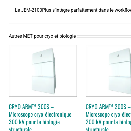
Le JEM-2100Plus s’intègre parfaitement dans le workfl
Autres MET pour cryo et biologie
–
CRYO ARM™ 200S –
Microscope cryo-
V
électronique 200 kV
CRYO F2 
pour la biologie
structurale
CRYO ARM™ 300S –
CRYO ARM™ 200S –
Microscope cryo-électronique
Microscope cryo-élec
300 kV pour la biologie
200 kV pour la biolo
structurale
structurale