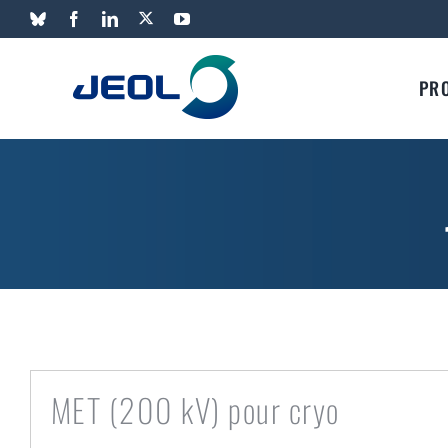
Passer
X
Bluesky
Facebook
LinkedIn
YouTube
au
contenu
PR
MET (200 kV) pour cryo