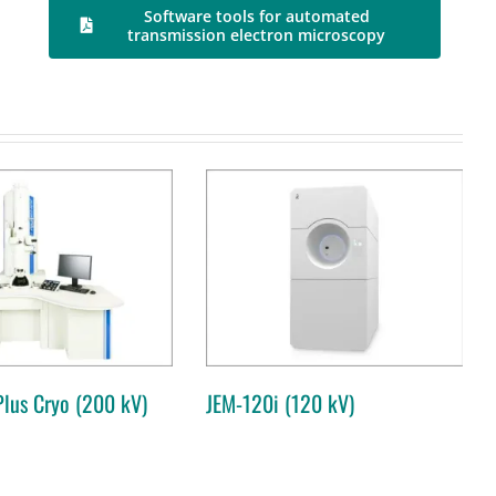
Software tools for automated
transmission electron microscopy
JEM-120i (120 kV)
lus Cryo (200 kV)
JEM-120i (120 kV)