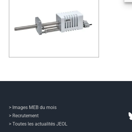
> Images MEB du mois
> Recrutement
> Toutes les actualités JEOL