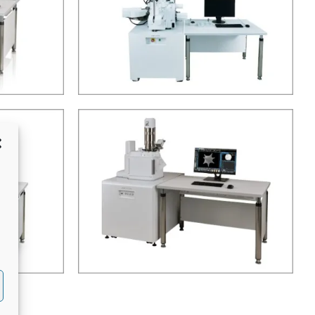
0
0
mple SEM™