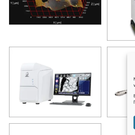
LazEdge – système Laser
intégré dans un MEB
DrySD™ Gather-X –
détecteur EDS sans fenêtre