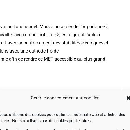
eau au fonctionnel. Mais à accorder de l’importance à
ailler avec un bel outil, le F2, en joignant l’utile à
cert avec un renforcement des stabilités électriques et
ions avec une cathode froide.
onomie afin de rendre ce MET accessible au plus grand
Gérer le consentement aux cookies
 de gérer l’angle de convergence et la taille de la sonde.
Nous utilisons des cookies pour optimiser notre site web et afficher des
iser en TEM/STEM, champ sombre, les expériences les plus
vidéos. Nous n’utilisons pas de cookies publicitaires.