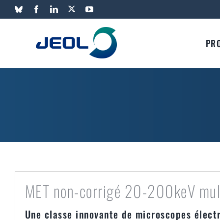
Passer
X
Bluesky
Facebook
LinkedIn
YouTube
au
contenu
PR
MET non-corrigé 20-200keV multi
Une classe innovante de microscopes élect