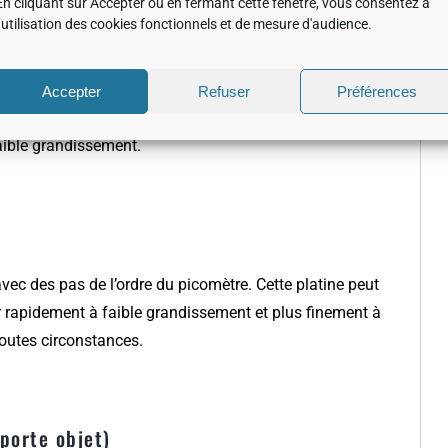
En cliquant sur Accepter ou en fermant cette fenêtre, vous consentez à
l’utilisation des cookies fonctionnels et de mesure d'audience.
Accepter
Refuser
Préférences
e de balayer le faisceau en mode image. Ce système
ible grandissement.
 avec des pas de l’ordre du picomètre. Cette platine peut
 rapidement à faible grandissement et plus finement à
outes circonstances.
porte objet)