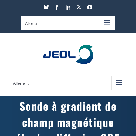
Passer
X
Bluesky
Facebook
LinkedIn
YouTube
au
contenu
Aller à...
Aller à...
Sonde à gradient de
champ magnétique