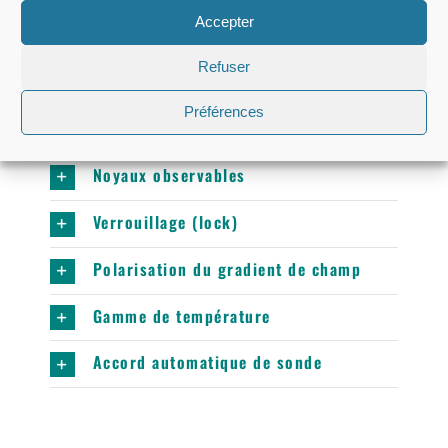
CARACTÉRISTIQUES
Accepter
Gradient de champ magnétique
Refuser
maximal
Préférences
Diamètre du tube échantillon
Noyaux observables
Verrouillage (lock)
Polarisation du gradient de champ
Gamme de température
Accord automatique de sonde