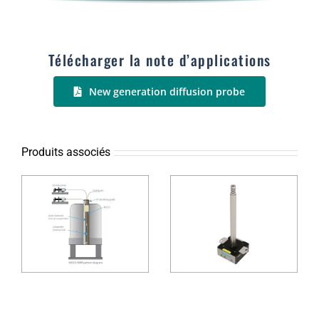
Télécharger la note d’applications
New generation diffusion probe
Produits associés
Sonde à
Recycleur de
gradient de
i
liquides
champ
cryogéniques
magnétique
CR80
élevé –
diffusion GR5