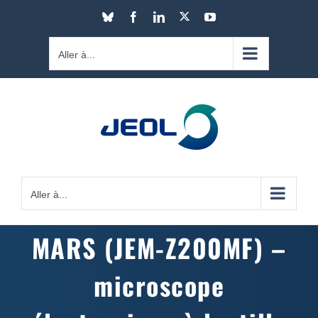
Passer
X
Bluesky
Facebook
LinkedIn
YouTube
au
contenu
Aller à...
Aller à...
MARS (JEM-Z200MF) –
microscope