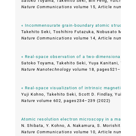
Satoko Toyama, Takehito Seki, Bin Feng, Yuichi Ikuh
Nature Communications
volume 15, Article number: 8
« Incommensurate grain-boundary atomic structure »
Takehito Seki, Toshihiro Futazuka, Nobusato Morishi
Nature Communications
volume 14, Article number: 7
« Real-space observation of a two-dimensional elect
Satoko Toyama, Takehito Seki, Yuya Kanitani, Yoshih
Nature Nanotechnology
volume 18, pages521–528 (2
« Real-space visualization of intrinsic magnetic fiel
Yuji Kohno, Takehito Seki, Scott D. Findlay, Yuichi I
Nature
volume 602, pages234–239 (2022)
Atomic resolution electron microscopy in a magnetic 
N. Shibata, Y. Kohno, A. Nakamura, S. Morishita, T. S
Nature Communications
volume 10, Article number: 2