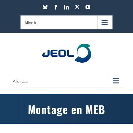
Passer
X
Bluesky
Facebook
LinkedIn
YouTube
au
contenu
Aller à...
Aller à...
Montage en MEB