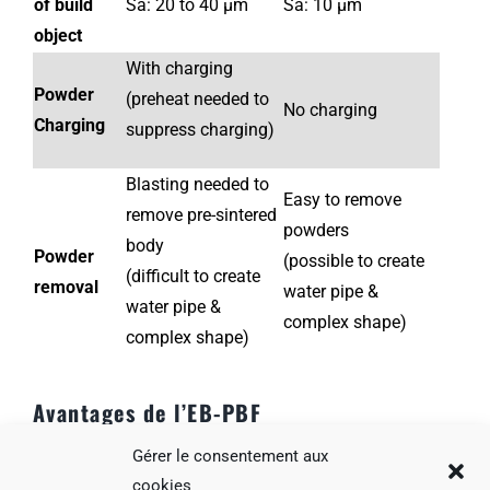
of build
Sa: 20 to 40 µm
Sa: 10 µm
object
With charging
Powder
(preheat needed to
No charging
Charging
suppress charging)
Blasting needed to
Easy to remove
remove pre-sintered
powders
body
Powder
(possible to create
(difficult to create
removal
water pipe &
water pipe &
complex shape)
complex shape)
Avantages de l’EB-PBF
Gérer le consentement aux
Le procédé EB-PBF (Electron Beam Powder Bed
cookies