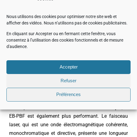
Fusion) se distingue par la
puissance de son faisceau
d’électrons,
pouvant atteindre 6 kW, soit une puissance
Nous utilisons des cookies pour optimiser notre site web et
six fois supérieure à celle des systèmes LB-PBF, dont
afficher des vidéos. Nous n’utilisons pas de cookies publicitaires.
les lasers plafonnent généralement autour de 1 kW.
En cliquant sur Accepter ou en fermant cette fenêtre, vous
consentez à l’utilisation des cookies fonctionnels et de mesure
Autre différence majeure :
la vitesse de déflexion
. Là
d'audience.
où un système LB-PBF se limite à quelques mètres par
seconde en raison de ses miroirs galvanométrique à
commande mécanique, le faisceau d’électrons du EB-
Accepter
PBF est orienté par déflexion électromagnétique,
Refuser
atteignant ainsi plusieurs milliers de mètres par
seconde.
Préférences
Sur le plan de
l’efficacité de conversion thermique
, le
EB-PBF est également plus performant. Le faisceau
laser, qui est une onde électromagnétique cohérente,
monochromatique et directive, présente une longueur