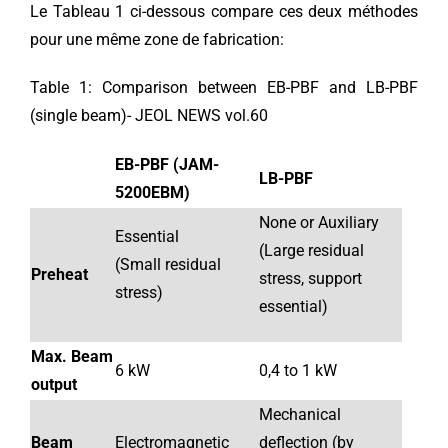
Le Tableau 1 ci-dessous compare ces deux méthodes
pour une même zone de fabrication:
Table 1: Comparison between EB-PBF and LB-PBF
(single beam)- JEOL NEWS vol.60
EB-PBF (JAM-
LB-PBF
5200EBM)
None or Auxiliary
Essential
(Large residual
(Small residual
Preheat
stress, support
stress)
essential)
Max. Beam
6 kW
0,4 to 1 kW
output
Mechanical
Beam
Electromagnetic
deflection (by