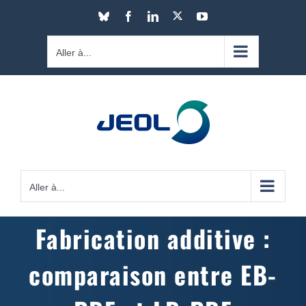
Passer
X
Bluesky
Facebook
LinkedIn
YouTube
au
contenu
Aller à...
Aller à...
Fabrication additive :
comparaison entre EB-