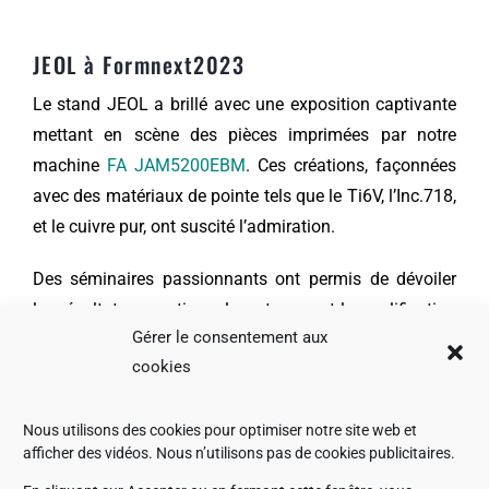
JEOL à Formnext2023
Le stand JEOL a brillé avec une exposition captivante
mettant en scène des pièces imprimées par notre
machine
FA JAM5200EBM
. Ces créations, façonnées
avec des matériaux de pointe tels que le Ti6V, l’Inc.718,
et le cuivre pur, ont suscité l’admiration.
Des séminaires passionnants ont permis de dévoiler
les résultats exceptionnels, notamment la qualification
Gérer le consentement aux
AMS7032 pour l’industrie aérospatiale, et l’anticipation
cookies
enthousiasmante de la future imagerie en électrons
rétrodiffusés (BSE Imaging) prévue pour 2024.
Nous utilisons des cookies pour optimiser notre site web et
Nous sommes également ravis d’annoncer l’arrivée
afficher des vidéos. Nous n’utilisons pas de cookies publicitaires.
imminente de notre nouvelle machine en Europe, qui