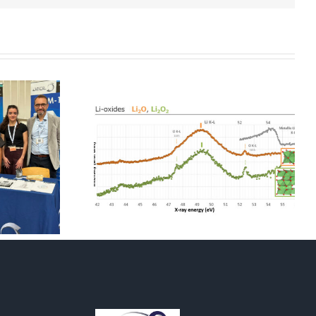
trometre :
squ’à 35eV)