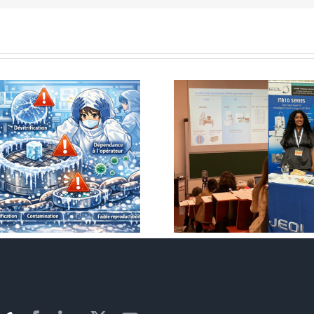
Retour sur l’ANF RIME
Nouveau spec
2026 à Dijon
SXES XLR (ju