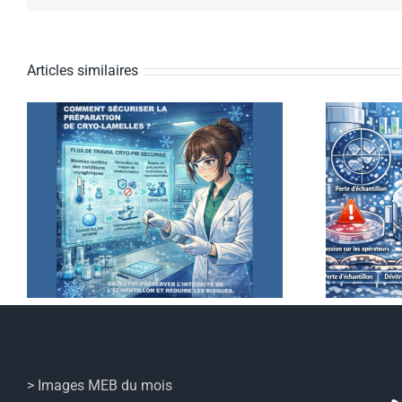
Articles similaires
La préparation de
cryo‑lamelles est l’étape
n
où se produisent la plupart
des échecs en cryo‑EM
> Images MEB du mois