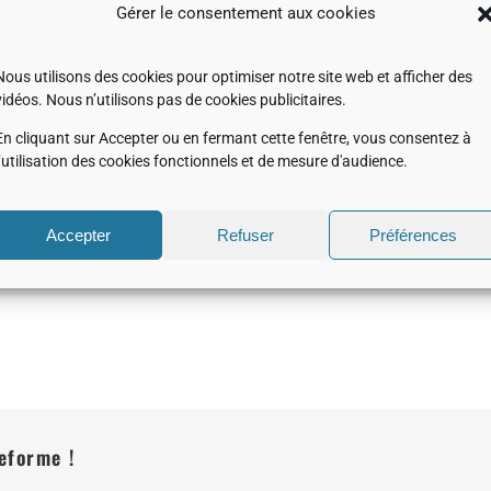
Gérer le consentement aux cookies
Nous utilisons des cookies pour optimiser notre site web et afficher des
vidéos. Nous n’utilisons pas de cookies publicitaires.
En cliquant sur Accepter ou en fermant cette fenêtre, vous consentez à
a plateforme MOSTRA.
l’utilisation des cookies fonctionnels et de mesure d'audience.
scope électronique en transmission NEOARM (200 kV)
acquis pa
 Département Matériaux et Structures de l’Office National d‘Etud
Accepter
Refuser
Préférences
teforme !