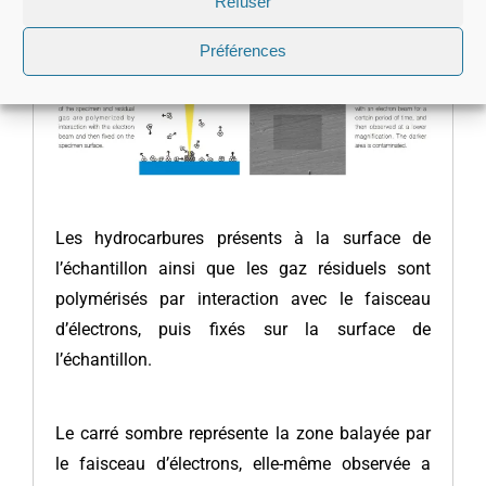
Refuser
Processus de contamination causé
Préférences
par le faisceau d’électrons
Les hydrocarbures présents à la surface de
l’échantillon ainsi que les gaz résiduels sont
polymérisés par interaction avec le faisceau
d’électrons, puis fixés sur la surface de
l’échantillon.
Le carré sombre représente la zone balayée par
le faisceau d’électrons, elle-même observée a