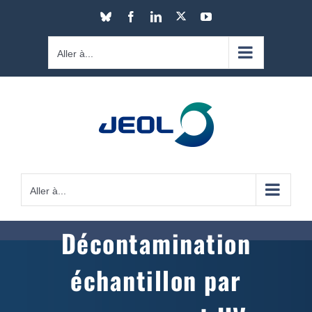
Passer
X
Bluesky
Facebook
LinkedIn
YouTube
au
contenu
Aller à...
Aller à...
Décontamination
échantillon par