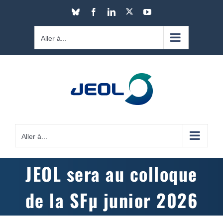
Passer
X
Bluesky
Facebook
LinkedIn
YouTube
au
contenu
Aller à...
Aller à...
JEOL sera au colloque
de la SFµ junior 2026