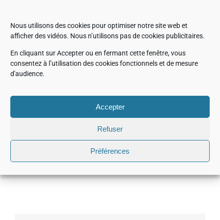
Partagez cette actualité, choisissez
Nous utilisons des cookies pour optimiser notre site web et
votre plateforme !
afficher des vidéos. Nous n’utilisons pas de cookies publicitaires.
En cliquant sur Accepter ou en fermant cette fenêtre, vous
Facebook
X
LinkedIn
WhatsApp
Email
consentez à l’utilisation des cookies fonctionnels et de mesure
d'audience.
Accepter
IMC21 – International
JEOL participera à la
Refuser
Microscopy Congress
conférence internationale
Matériaux 2026
Préférences