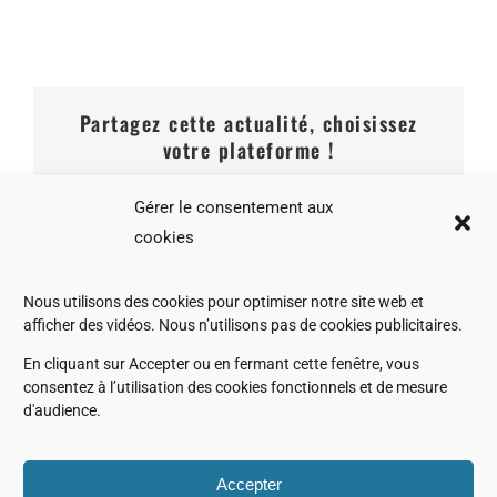
Partagez cette actualité, choisissez
votre plateforme !
Facebook
X
LinkedIn
WhatsApp
Email
Gérer le consentement aux
cookies
Nous utilisons des cookies pour optimiser notre site web et
afficher des vidéos. Nous n’utilisons pas de cookies publicitaires.
JEOL partenaire
JEOL sera au colloque
d’EUROMAR 2026
de la SFµ junior 2026
En cliquant sur Accepter ou en fermant cette fenêtre, vous
consentez à l’utilisation des cookies fonctionnels et de mesure
d'audience.
Accepter