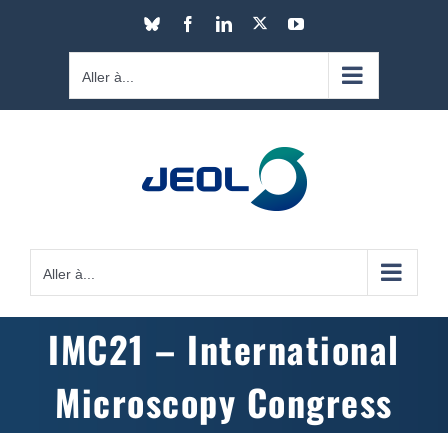
Passer
X
Bluesky
Facebook
LinkedIn
YouTube
au
contenu
Aller à...
Aller à...
IMC21 – International
Microscopy Congress