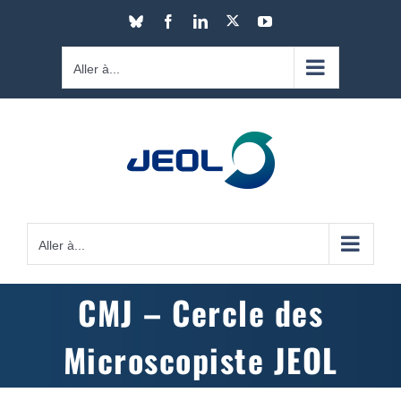
Passer
X
Bluesky
Facebook
LinkedIn
YouTube
au
contenu
Aller à...
Aller à...
CMJ – Cercle des
Microscopiste JEOL