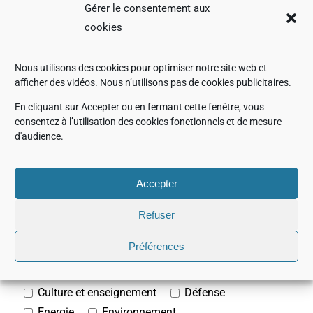
microscopes électroniques en transmission
Gérer le consentement aux
FIB
et MEB-
FIB
à double colonne
cookies
analyse de surface (nanosonde Auger,
microsonde EPMA, XPS)
Nous utilisons des cookies pour optimiser notre site web et
spectromètres de masse
afficher des vidéos. Nous n’utilisons pas de cookies publicitaires.
résonance magnétique nucléaire
SXES
En cliquant sur Accepter ou en fermant cette fenêtre, vous
fluorescence X
plasma cleaner
consentez à l’utilisation des cookies fonctionnels et de mesure
d'audience.
ion slicer
polisseur ionique
métalliseur / évaporateur carbone
outils e-beam / lithographie par faisceau
Accepter
d'électrons
Refuser
imprimante 3D
Préférences
Applications
Amiante
Aéronautique
Chimie
Culture et enseignement
Défense
Energie
Environnement