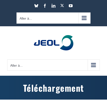
Passer
X
Bluesky
Facebook
LinkedIn
YouTube
au
contenu
Aller à...
Aller à...
Téléchargement